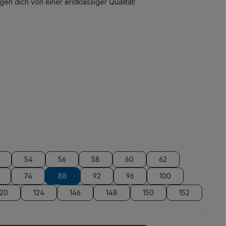
 dich von einer erstklassiger Qualität!
54
56
58
60
62
74
88
92
96
100
120
124
146
148
150
152