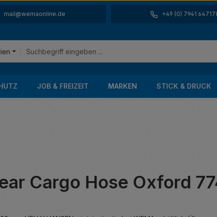
mail@wemaonline.de
+49 (0) 7941 64717
rien
HUTZ
JOB & FREIZEIT
MARKEN
STICK & DRUCK
r Cargo Hose Oxford 7