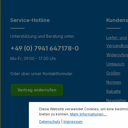
Service-Hotline
Kundens
Unterstützung und Beratung unter:
Liefer- und
Versandko
+49 (0) 7941 647178-0
Widerrufsr
Mo-Fr, 09:00 - 17:00 Uhr
Umtausch
Größen
Oder über unser
Kontaktformular
.
Normen
Vertrag widerrufen
Rabatte
Newsletter
Diese Website verwendet Cookies, um eine bestmög
Lexikon
bieten zu können.
Mehr Informationen ...
Datenschutz
|
Impressum