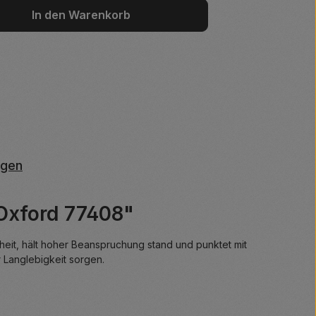
wünschten Wert ein oder benutze die S
In den Warenkorb
ngen
Oxford 77408"
iheit, hält hoher Beanspruchung stand und punktet mit
r Langlebigkeit sorgen.