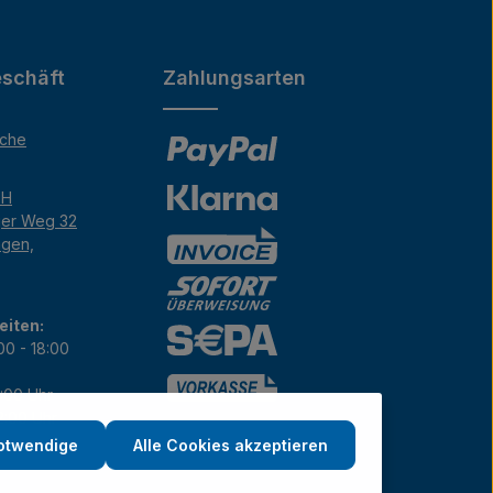
schäft
Zahlungsarten
äche
bH
ger Weg 32
ngen,
eiten:
00 - 18:00
7:00 Uhr
12:00 Uhr
notwendige
Alle Cookies akzeptieren