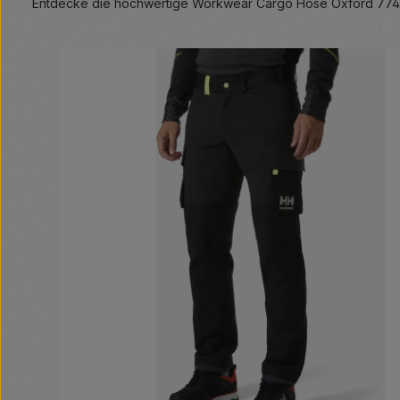
Entdecke die hochwertige Workwear Cargo Hose Oxford 77408 
Bildergalerie überspringen