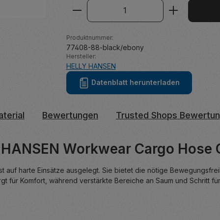
Produkt Anzahl: Gib den ge
Produktnummer:
77408-88-black/ebony
Hersteller:
HELLY HANSEN
Datenblatt herunterladen
terial
Bewertungen
Trusted Shops Bewertu
Y HANSEN Workwear Cargo Hose 
st auf harte Einsätze ausgelegt. Sie bietet die nötige Bewegungsfre
rgt für Komfort, während verstärkte Bereiche an Saum und Schritt fü