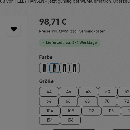
von HELLY HANSEN – jetzt günstig bei WEMA erhältlich. Überzeugen
Regulärer Preis:
98,71 €
Preise inkl. MwSt. zzgl. Versandkosten
Lieferzeit: ca. 2-4 Werktage
auswählen
Farbe
black
black/ebony
ebony/black
navy/ebony
auswählen
Größe
44
46
48
50
52
64
66
68
70
72
104
108
112
116
154
156