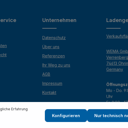
ervice
Unternehmen
Ladenge
Verkaufsfl
Datenschutz
sten
Über uns
WEMA Gm
echt
Referenzen
Verrenber
74613 Öhri
Ihr Weg zu uns
Germany
AGB
Impressum
Öffnungsz
Mo - Do. 9:
Kontakt
Uhr
Fr. 9:00 - 1
Sa. 9:00 - 
liche Erfahrung
Konfigurieren
Nur technisch 