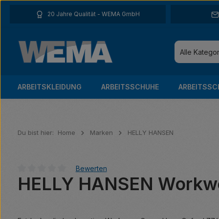
 Hauptinhalt springen
Zur Suche springen
Zur Hauptnavigation springen
20 Jahre Qualität - WEMA GmbH
Alle Katego
ARBEITSKLEIDUNG
ARBEITSSCHUHE
ARBEITSSC
Du bist hier:
Home
Marken
HELLY HANSEN
Bewerten
HELLY HANSEN Workwea
Durchschnittliche Bewertung von 0 von 5 Sternen