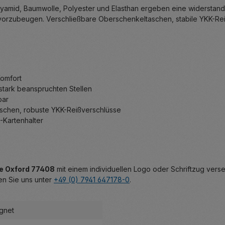
 Polyamid, Baumwolle, Polyester und Elasthan ergeben eine widers
iß vorzubeugen. Verschließbare Oberschenkeltaschen, stabile YKK-Re
Komfort
tark beanspruchten Stellen
bar
schen, robuste YKK-Reißverschlüsse
D-Kartenhalter
e Oxford 77408
mit einem individuellen Logo oder Schriftzug ver
en Sie uns unter
+49 (0) 7941 647178-0
.
gnet