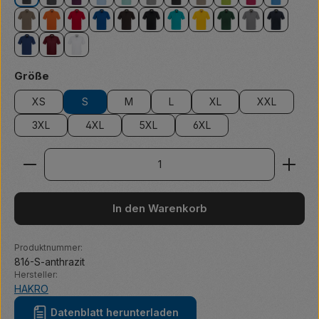
anthrazit
anthrazit meliert
aubergine
eisblau
eisgrün
grau meliert
karbongrau
khaki
kiwi
magenta
malibubl
nougat
orange
rot
royalblau
schokolade
schwarz
smaragd
sonne
tanne
titan
tinte
ultramarinblau
weinrot
weiß
auswählen
Größe
XS
S
M
L
XL
XXL
3XL
4XL
5XL
6XL
Produkt Anzahl: Gib den gewünschten Wert ein ode
In den Warenkorb
Produktnummer:
816-S-anthrazit
Hersteller:
HAKRO
Datenblatt herunterladen