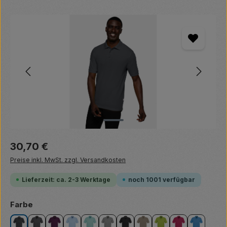
Bildergalerie überspringen
Regulärer Preis:
30,70 €
Preise inkl. MwSt. zzgl. Versandkosten
Lieferzeit: ca. 2-3 Werktage
noch 1001 verfügbar
auswählen
Farbe