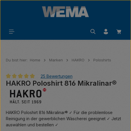
Zum Hauptinhalt springen
Waren
Du bist hier:
Home
Marken
HAKRO
Poloshirts
25 Bewertungen
HAKRO Poloshirt 816 Mikralinar®
Durchschnittliche Bewertung von 4.92 von 5 Sternen
HAKRO Poloshirt 816 Mikralinar® ✓ Für die problemlose
Reinigung in der gewerblichen Wäscherei geeignet ✓ Jetzt
auswählen und bestellen ✓