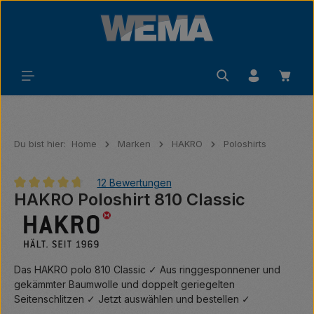
Zum Hauptinhalt springen
Waren
Du bist hier:
Home
Marken
HAKRO
Poloshirts
12 Bewertungen
HAKRO Poloshirt 810 Classic
Durchschnittliche Bewertung von 4.83 von 5 Sternen
Das HAKRO polo 810 Classic ✓ Aus ringgesponnener und
gekämmter Baumwolle und doppelt geriegelten
Seitenschlitzen ✓ Jetzt auswählen und bestellen ✓