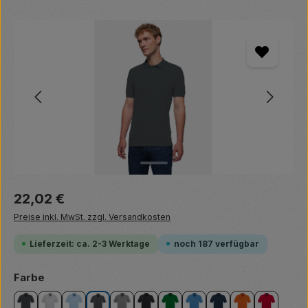
Bildergalerie überspringen
Regulärer Preis:
22,02 €
Preise inkl. MwSt. zzgl. Versandkosten
Lieferzeit: ca. 2-3 Werktage
noch 187 verfügbar
auswählen
Farbe