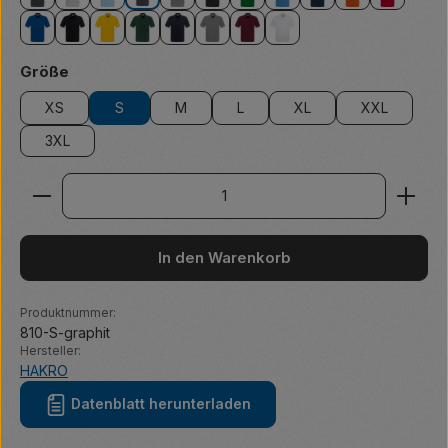
anthrazit
ash meliert
eisblau
graphit
grau meliert
karbongrau
kellygrün
malibublau
marine
orange
rot
royalblau
schwarz
sonne
tanne
tinte
titan
weinrot
weiß
auswählen
Größe
XS
S
M
L
XL
XXL
3XL
Produkt Anzahl: Gib den gewünschten Wert ein ode
In den Warenkorb
Produktnummer:
810-S-graphit
Hersteller:
HAKRO
Datenblatt herunterladen