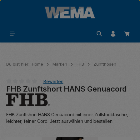
Zum Hauptinhalt springen
Waren
Du bist hier:
Home
Marken
FHB
Zunfthosen
Bewerten
FHB Zunftshort HANS Genuacord
Durchschnittliche Bewertung von 0 von 5 Sternen
FHB Zunftshort HANS Genuacord mit einer Zollstocktasche,
leichter, feiner Cord. Jetzt auswählen und bestellen.
Bildergalerie überspringen