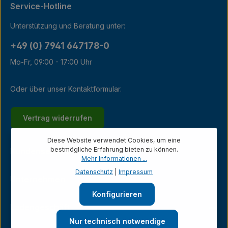
Service-Hotline
Unterstützung und Beratung unter:
+49 (0) 7941 647178-0
Mo-Fr, 09:00 - 17:00 Uhr
Oder über unser
Kontaktformular
.
Vertrag widerrufen
Diese Website verwendet Cookies, um eine
bestmögliche Erfahrung bieten zu können.
Kundenservice
Mehr Informationen ...
Datenschutz
|
Impressum
Unternehmen
Konfigurieren
Ladengeschäft
Nur technisch notwendige