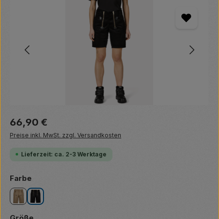
Regulärer Preis:
66,90 €
Preise inkl. MwSt. zzgl. Versandkosten
Lieferzeit: ca. 2-3 Werktage
auswählen
Farbe
beige
schwarz
auswählen
Größe