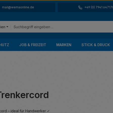
mail@wemaonline.de
+49 (0) 7941 64717
rien
HUTZ
JOB & FREIZEIT
MARKEN
STICK & DRUCK
renkercord
ord – ideal für Handwerker ✓