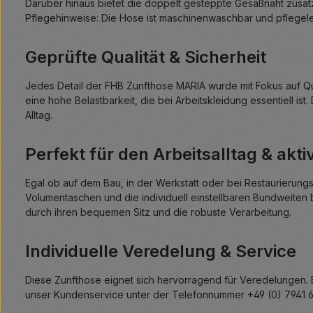
Darüber hinaus bietet die doppelt gesteppte Gesäßnaht zusät
Pflegehinweise: Die Hose ist maschinenwaschbar und pflegeleic
Geprüfte Qualität & Sicherheit
Jedes Detail der FHB Zunfthose MARIA wurde mit Fokus auf Qua
eine hohe Belastbarkeit, die bei Arbeitskleidung essentiell ist.
Alltag.
Perfekt für den Arbeitsalltag & aktiv
Egal ob auf dem Bau, in der Werkstatt oder bei Restaurierungs
Volumentaschen und die individuell einstellbaren Bundweiten b
durch ihren bequemen Sitz und die robuste Verarbeitung.
Individuelle Veredelung & Service
Diese Zunfthose eignet sich hervorragend für Veredelungen.
unser Kundenservice unter der Telefonnummer +49 (0) 7941 64