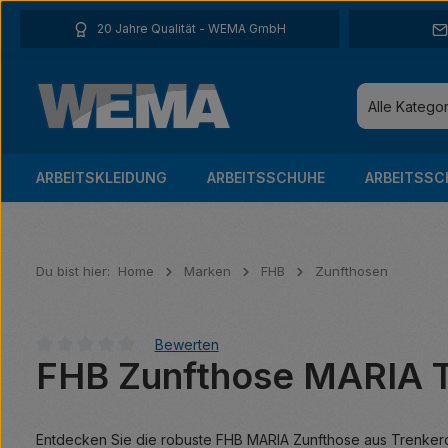
 Hauptinhalt springen
Zur Suche springen
Zur Hauptnavigation springen
20 Jahre Qualität - WEMA GmbH
Alle Katego
ARBEITSKLEIDUNG
ARBEITSSCHUHE
ARBEITSSC
Du bist hier:
Home
Marken
FHB
Zunfthosen
Bewerten
FHB Zunfthose MARIA T
Durchschnittliche Bewertung von 0 von 5 Sternen
Entdecken Sie die robuste FHB MARIA Zunfthose aus Trenkerc