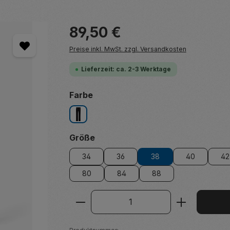
Regulärer Preis:
89,50 €
Preise inkl. MwSt. zzgl. Versandkosten
Lieferzeit: ca. 2-3 Werktage
auswählen
Farbe
schwarz
auswählen
Größe
34
36
38
40
42
80
84
88
Produkt Anzahl: Gib den ge