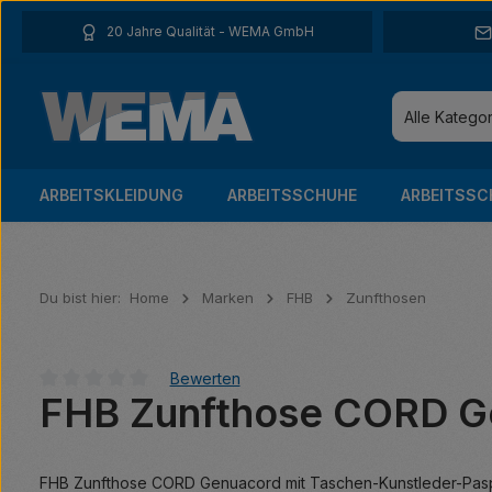
 Hauptinhalt springen
Zur Suche springen
Zur Hauptnavigation springen
20 Jahre Qualität - WEMA GmbH
Alle Katego
ARBEITSKLEIDUNG
ARBEITSSCHUHE
ARBEITSSC
Du bist hier:
Home
Marken
FHB
Zunfthosen
Bewerten
FHB Zunfthose CORD G
Durchschnittliche Bewertung von 0 von 5 Sternen
FHB Zunfthose CORD Genuacord mit Taschen-Kunstleder-Paspe