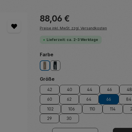
Regulärer Preis:
88,06 €
Preise inkl. MwSt. zzgl. Versandkosten
Lieferzeit: ca. 2-3 Werktage
auswählen
Farbe
beige
schwarz
auswählen
Größe
42
40
44
46
48
60
62
64
66
84
102
106
110
114
29
30