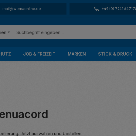
mail@wemaonline.de
+49 (0) 7941 64717
rien
HUTZ
JOB & FREIZEIT
MARKEN
STICK & DRUCK
enuacord
lierung. Jetzt auswählen und bestellen.