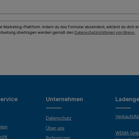
e Marketing-Plattform. Indem du das Formular absendest, erklärst du dich 
earbeitung übertragen werden gemäß den
Datenschutzrichtlinien von Brevo.
ervice
Unternehmen
Ladenge
Verkaufsfl
Datenschutz
sten
Über uns
WEMA Gm
echt
Referenzen