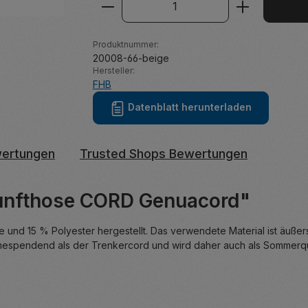
Produkt Anzahl: Gib den ge
Produktnummer:
20008-66-beige
Hersteller:
FHB
Datenblatt herunterladen
ertungen
Trusted Shops Bewertungen
unfthose CORD Genuacord"
d 15 % Polyester hergestellt. Das verwendete Material ist äußers
mespendend als der Trenkercord und wird daher auch als Sommerqua