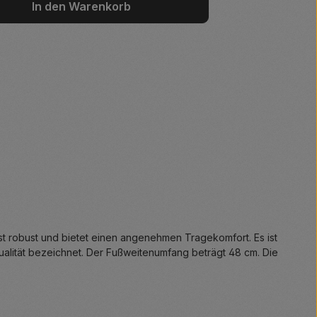
wünschten Wert ein oder benutze die S
In den Warenkorb
t robust und bietet einen angenehmen Tragekomfort. Es ist
lität bezeichnet. Der Fußweitenumfang beträgt 48 cm. Die