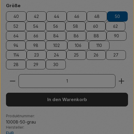
auswählen
Größe
40
42
44
46
48
50
52
54
56
58
60
62
64
66
84
86
88
90
94
98
102
106
110
114
23
24
25
26
27
28
29
30
Produkt Anzahl: Gib den gewünschten Wert ein ode
In den Warenkorb
Produktnummer:
10008-50-grau
Hersteller:
FHB