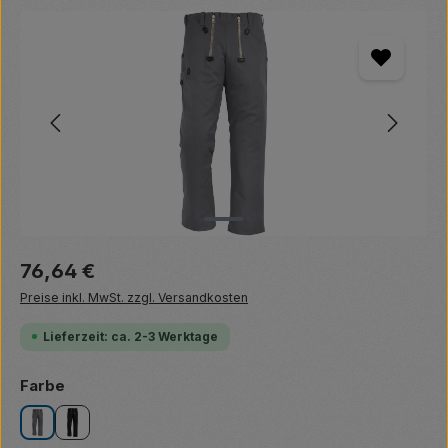
Bildergalerie überspringen
Regulärer Preis:
76,64 €
Preise inkl. MwSt. zzgl. Versandkosten
Lieferzeit: ca. 2-3 Werktage
auswählen
Farbe
grau
schwarz