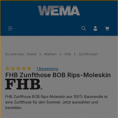
Zum Hauptinhalt springen
Waren
Du bist hier:
Home
Marken
FHB
Zunfthosen
1 Bewertung
FHB Zunfthose BOB Rips-Moleskin
Durchschnittliche Bewertung von 5 von 5 Sternen
FHB Zunfthose BOB Rips-Moleskin aus 100% Baumwolle ist
eine Zunfthose für den Sommer. Jetzt auswählen und
bestellen.