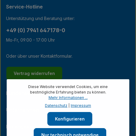
Service-Hotline
Unterstützung und Beratung unter:
+49 (0) 7941 647178-0
Mo-Fr, 09:00 - 17:00 Uhr
Oder über unser
Kontaktformular
.
Vertrag widerrufen
Diese Website verwendet Cookies, um eine
bestmögliche Erfahrung bieten zu können.
Kundenservice
Mehr Informationen ...
Datenschutz
|
Impressum
Unternehmen
Konfigurieren
Ladengeschäft
Nur technisch notwendige