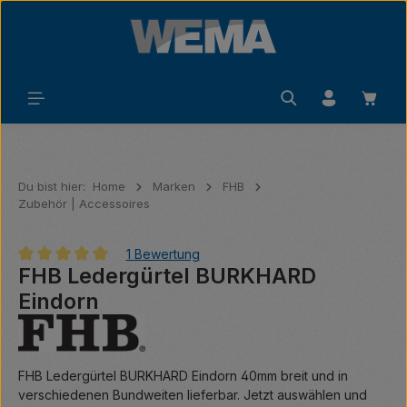
Zum Hauptinhalt springen
Waren
Du bist hier:
Home
Marken
FHB
Zubehör | Accessoires
1 Bewertung
FHB Ledergürtel BURKHARD
Durchschnittliche Bewertung von 5 von 5 Sternen
Eindorn
FHB Ledergürtel BURKHARD Eindorn 40mm breit und in
verschiedenen Bundweiten lieferbar. Jetzt auswählen und