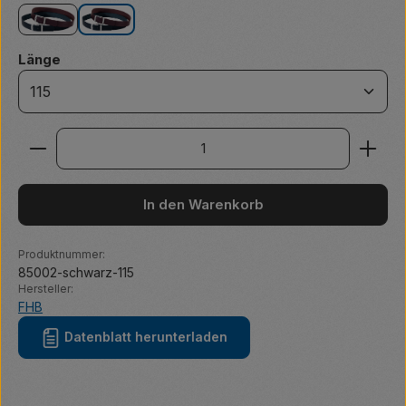
braun
schwarz
auswählen
Länge
Produkt Anzahl: Gib den gewünschten Wert ein ode
In den Warenkorb
Produktnummer:
85002-schwarz-115
Hersteller:
FHB
Datenblatt herunterladen