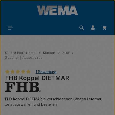
Zum Hauptinhalt springen
Waren
Du bist hier:
Home
Marken
FHB
Zubehör | Accessoires
1 Bewertung
FHB Koppel DIETMAR
Durchschnittliche Bewertung von 5 von 5 Sternen
FHB Koppel DIETMAR in verschiedenen Längen lieferbar.
Jetzt auswählen und bestellen!