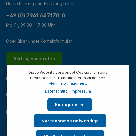
Unterstützung und Beratung unter:
+49 (0) 7941 647178-0
Mo-Fr, 09:00 - 17:00 Uhr
Oder über unser
Kontaktformular
.
Vertrag widerrufen
Diese Website verwendet Cookies, um eine
Kundenservice
bestmögliche Erfahrung bieten zu können.
Mehr Informationen ...
Datenschutz
|
Impressum
Unternehmen
Konfigurieren
Ladengeschäft
Nur technisch notwendige
Zahlungsarten