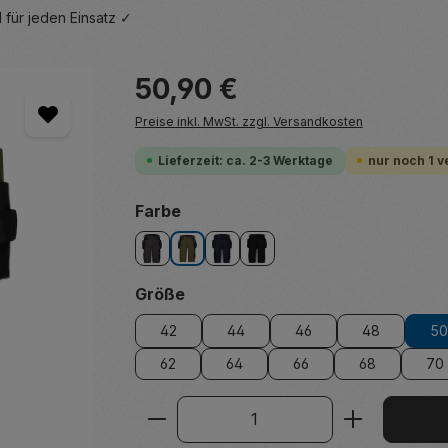
 für jeden Einsatz ✓
Regulärer Preis:
50,90 €
Preise inkl. MwSt. zzgl. Versandkosten
Lieferzeit: ca. 2-3 Werktage
nur noch 1 v
auswählen
Farbe
anthrazitgrau/schwarz
khakigrün/schwarz
nachtblau/schwarz
schwarz
auswählen
Größe
42
44
46
48
50
62
64
66
68
70
Produkt Anzahl: Gib den ge