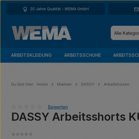
 Hauptinhalt springen
Zur Suche springen
Zur Hauptnavigation springen
20 Jahre Qualität - WEMA GmbH
Alle Katego
ARBEITSKLEIDUNG
ARBEITSSCHUHE
ARBEITSSC
Du bist hier:
Home
Marken
DASSY
Arbeitshosen
Bewerten
DASSY Arbeitsshorts 
Durchschnittliche Bewertung von 0 von 5 Sternen