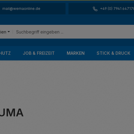
mail@wemaonline.de
+49 (0) 7941 64717
rien
HUTZ
JOB & FREIZEIT
MARKEN
STICK & DRUCK
KUMA