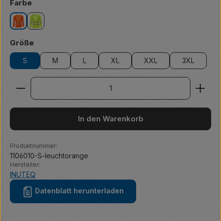
auswählen
Farbe
leuchtorange
leuchtgelb
auswählen
Größe
S
M
L
XL
XXL
3XL
Produkt Anzahl: Gib den gewünschten Wert ein ode
In den Warenkorb
Produktnummer:
1106010-S-leuchtorange
Hersteller:
INUTEQ
Datenblatt herunterladen