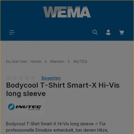
Zum Hauptinhalt springen
Waren
Du bist hier:
Home
Marken
INUTEQ
Bewerten
Bodycool T-Shirt Smart-X Hi-Vis
Durchschnittliche Bewertung von 0 von 5 Sternen
long sleeve
Bodycool T-Shirt Smart-X Hi-Vis long sleeve ✓ Für
professionelle Einsätze entwickelt, bei denen Hitze,