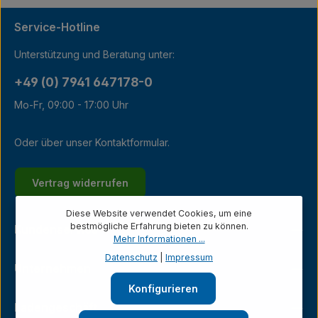
Service-Hotline
Unterstützung und Beratung unter:
+49 (0) 7941 647178-0
Mo-Fr, 09:00 - 17:00 Uhr
Oder über unser
Kontaktformular
.
Vertrag widerrufen
Diese Website verwendet Cookies, um eine
bestmögliche Erfahrung bieten zu können.
Kundenservice
Mehr Informationen ...
Datenschutz
|
Impressum
Unternehmen
Konfigurieren
Ladengeschäft