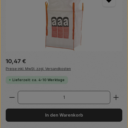
Regulärer Preis:
10,47 €
Preise inkl. MwSt. zzgl. Versandkosten
Lieferzeit: ca. 4-10 Werktage
Produkt Anzahl: Gib den gewünschten Wert ein ode
In den Warenkorb