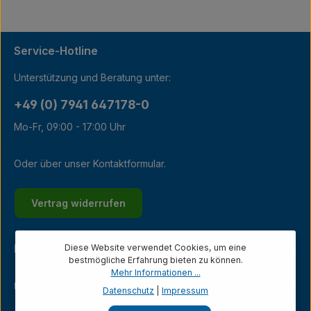
Service-Hotline
Unterstützung und Beratung unter:
+49 (0) 7941 647178-0
Mo-Fr, 09:00 - 17:00 Uhr
Oder über unser
Kontaktformular
.
Vertrag widerrufen
Diese Website verwendet Cookies, um eine
Kundenservice
bestmögliche Erfahrung bieten zu können.
Mehr Informationen ...
Unternehmen
Datenschutz
|
Impressum