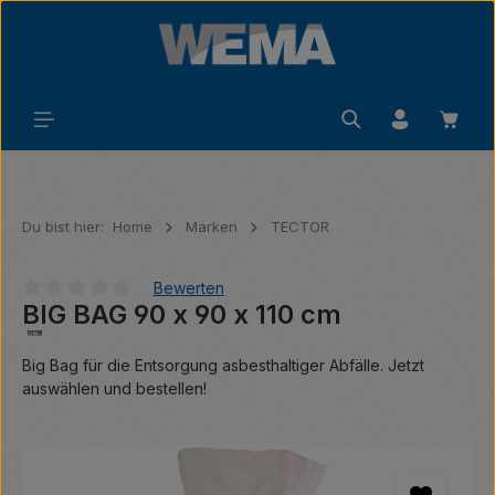
Zum Hauptinhalt springen
Waren
Du bist hier:
Home
Marken
TECTOR
Bewerten
BIG BAG 90 x 90 x 110 cm
Durchschnittliche Bewertung von 0 von 5 Sternen
Big Bag für die Entsorgung asbesthaltiger Abfälle. Jetzt
auswählen und bestellen!
Bildergalerie überspringen