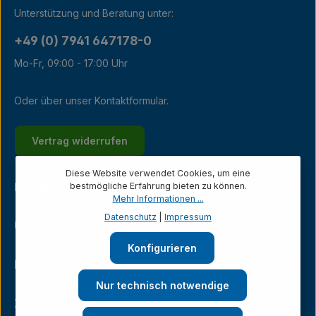
Unterstützung und Beratung unter:
+49 (0) 7941 647178-0
Mo-Fr, 09:00 - 17:00 Uhr
Oder über unser
Kontaktformular
.
Vertrag widerrufen
Diese Website verwendet Cookies, um eine
bestmögliche Erfahrung bieten zu können.
Kundenservice
Mehr Informationen ...
Datenschutz
|
Impressum
Unternehmen
Konfigurieren
Ladengeschäft
Nur technisch notwendige
Zahlungsarten