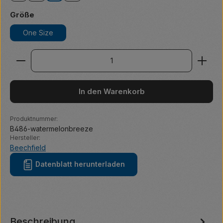
auswählen
Größe
One Size
Produkt Anzahl: Gib den gewünschten Wert ein ode
In den Warenkorb
Produktnummer:
B486-watermelonbreeze
Hersteller:
Beechfield
Datenblatt herunterladen
Beschreibung