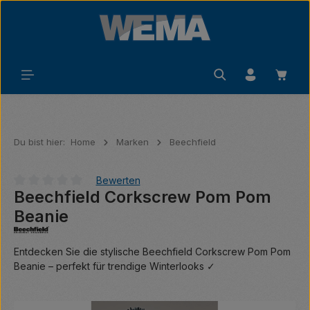
Zum Hauptinhalt springen
Waren
Du bist hier:
Home
Marken
Beechfield
Bewerten
Beechfield Corkscrew Pom Pom
Durchschnittliche Bewertung von 0 von 5 Sternen
Beanie
Entdecken Sie die stylische Beechfield Corkscrew Pom Pom
Beanie – perfekt für trendige Winterlooks ✓
Bildergalerie überspringen